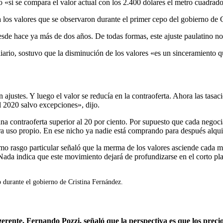
o «si se compara el valor actual con los 2.400 dólares el metro cuadra
a los valores que se observaron durante el primer cepo del gobierno de 
sde hace ya más de dos años. De todas formas, este ajuste paulatino no
rio, sostuvo que la disminución de los valores «es un sinceramiento q
ajustes. Y luego el valor se reducía en la contraoferta. Ahora las tasa
l 2020 salvo excepciones», dijo.
una contraoferta superior al 20 por ciento. Por supuesto que cada negoc
 uso propio. En ese nicho ya nadie está comprando para después alquila
omo rasgo particular señaló que la merma de los valores asciende cada 
 Nada indica que este movimiento dejará de profundizarse en el corto pl
o durante el gobierno de Cristina Fernández.
erente, Fernando Pozzi, señaló que la perspectiva es que los preci