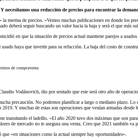
e. Y necesitamos una reducción de precios para encontrar la deman
á» la merma de precios. «Vemos muchas publicaciones en donde los pre
o deberá seguir buscando un valor hacia la baja y será el que más sufr
oincidió en que la situación de precios actual mantiene parejos a usados
l usado haya que invertir para su refacción. La baja del costo de const
érminos de compraventa
Claudio Vodánovich, dio por sentado que este será otro año de operaci
mucha precaución. No podemos planificar a largo o mediano plazo. Lo 
n 2019. Y muchas de estas son operaciones que venían armadas desde h
ne transitando el ladrillo. «El año 2020 tuvo dos máximas que son parad
valores de mercado no te asegura una venta. Creo que 2021 también va po
ró que «en situaciones como la actual siempre hay oportunidades».