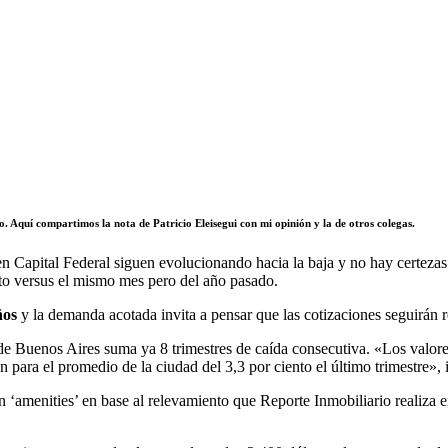
io. Aquí compartimos la nota de
Patricio Eleisegui
con mi opinión y la de otros colegas.
en Capital Federal siguen evolucionando hacia la baja y no hay certezas 
nto versus el mismo mes pero del año pasado.
ños
y la demanda acotada invita a pensar que las cotizaciones seguirán 
de Buenos Aires suma ya 8 trimestres de caída consecutiva. «Los valores
para el promedio de la ciudad del 3,3 por ciento el último trimestre», 
 ‘amenities’ en base al relevamiento que Reporte Inmobiliario realiza e