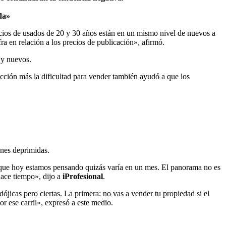
da»
cios de usados de 20 y 30 años están en un mismo nivel de nuevos a
a en relación a los precios de publicación», afirmó.
 y nuevos.
rucción más la dificultad para vender también ayudó a que los
ones deprimidas.
que hoy estamos pensando quizás varía en un mes. El panorama no es
ace tiempo», dijo a
iProfesional
.
ójicas pero ciertas. La primera: no vas a vender tu propiedad si el
r ese carril», expresó a este medio.