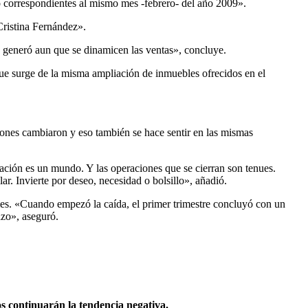
do correspondientes al mismo mes -febrero- del año 2009».
Cristina Fernández».
 generó aun que se dinamicen las ventas», concluye.
ue surge de la misma ampliación de inmuebles ofrecidos en el
ciones cambiaron y eso también se hace sentir en las mismas
iación es un mundo. Y las operaciones que se cierran son tenues.
r. Invierte por deseo, necesidad o bolsillo», añadió.
mes. «Cuando empezó la caída, el primer trimestre concluyó con un
azo», aseguró.
os continuarán la tendencia negativa.