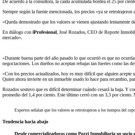
De acuerdo a la consultora, la caída acumulada bordea el 25 por cient
Siempre según la fuente mencionada, los precios «ya se retrotrajeron 
«Queda demostrado que los valores se vienen ajustando lentamente de
En diálogo con
iProfesional
, José Rozados, CEO de Reporte Inmobilia
mercado».
«Durante buena parte del año pasado lo que ocurrió es que no ocurrían 
negociaciones. Los dueños no aceptan rebajas tan fuertes como las de
«Con los precios actualizados, hoy es muy difícil que alguien acepte 
Quien ahora invierte en un inmueble usado lo hace para recambio, para
Rozados sostuvo que es difícil determinar cuándo cesará la baja. Y c
promedio del 1,4 por ciento. Este último cerró con un 3,3 por ciento.
Expertos señalan que los valores se retrotrajeron a los tiempos del cep
Tendencia hacia abajo
Desde comercializadoras como Pozzi Inmobiliaria su socio g