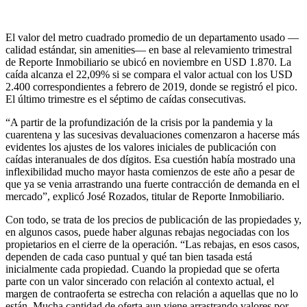
El valor del metro cuadrado promedio de un departamento usado —
calidad estándar, sin amenities— en base al relevamiento trimestral
de Reporte Inmobiliario se ubicó en noviembre en USD 1.870. La
caída alcanza el 22,09% si se compara el valor actual con los USD
2.400 correspondientes a febrero de 2019, donde se registró el pico.
El último trimestre es el séptimo de caídas consecutivas.
“A partir de la profundización de la crisis por la pandemia y la
cuarentena y las sucesivas devaluaciones comenzaron a hacerse más
evidentes los ajustes de los valores iniciales de publicación con
caídas interanuales de dos dígitos. Esa cuestión había mostrado una
inflexibilidad mucho mayor hasta comienzos de este año a pesar de
que ya se venia arrastrando una fuerte contracción de demanda en el
mercado”, explicó José Rozados, titular de Reporte Inmobiliario.
Con todo, se trata de los precios de publicación de las propiedades y,
en algunos casos, puede haber algunas rebajas negociadas con los
propietarios en el cierre de la operación. “Las rebajas, en esos casos,
dependen de cada caso puntual y qué tan bien tasada está
inicialmente cada propiedad. Cuando la propiedad que se oferta
parte con un valor sincerado con relación al contexto actual, el
margen de contraoferta se estrecha con relación a aquellas que no lo
están. Mucha cantidad de oferta aun viene arrastrando valores por