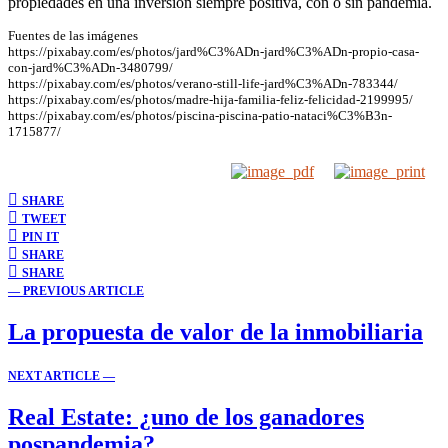
propiedades en una inversión siempre positiva, con o sin pandemia.
Fuentes de las imágenes
https://pixabay.com/es/photos/jard%C3%ADn-jard%C3%ADn-propio-casa-
con-jard%C3%ADn-3480799/
https://pixabay.com/es/photos/verano-still-life-jard%C3%ADn-783344/
https://pixabay.com/es/photos/madre-hija-familia-feliz-felicidad-2199995/
https://pixabay.com/es/photos/piscina-piscina-patio-nataci%C3%B3n-
1715877/
SHARE
TWEET
PIN IT
SHARE
SHARE
— PREVIOUS ARTICLE
La propuesta de valor de la inmobiliaria
NEXT ARTICLE —
Real Estate: ¿uno de los ganadores
pospandemia?